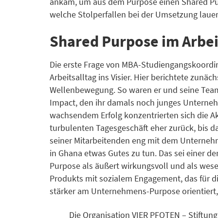
ankam, um aus dem Purpose einen Shared Purp
welche Stolperfallen bei der Umsetzung lauer
Shared Purpose im Arbei
Die erste Frage von MBA-Studiengangskoordin
Arbeitsalltag ins Visier. Hier berichtete zun
Wellenbewegung. So waren er und seine Team
Impact, den ihr damals noch junges Unternehm
wachsendem Erfolg konzentrierten sich die A
turbulenten Tagesgeschäft eher zurück, bis 
seiner Mitarbeitenden eng mit dem Unternehme
in Ghana etwas Gutes zu tun. Das sei einer der
Purpose als äußert wirkungsvoll und als wese
Produkts mit sozialem Engagement, das für d
stärker am Unternehmens-Purpose orientiert,
Die Organisation VIER PFOTEN – Stiftung 