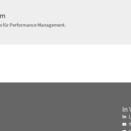
am
ts für Performance Management.
In