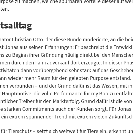
ose zu machen, welche spürbaren Vorteile dieser auf welc
ten.
tsalltag
ator Christian Otto, der diese Runde moderierte, an die b
ächst Jonas aus seinen Erfahrungen: Er beschreibt die Entwic
s zu Beginn ihrer Gründung häufig direkt bei den Mensche
en durch den Fahrradverkauf dort erzeugte. In dieser Phas
ktivitäten dann vorübergehend sehr stark auf das Geschehe
dann wieder mehr Raum für den gelebten Purpose entstand.
n verbunden – und der Grund dafür ist das Wissen, mit ihre
 Hauptmotive, die volle Performance für my Boo zu entfalten
ntlicher Treiber für den Markterfolg. Grund dafür ist die 
ie starken Commitments auch der Kunden sorgt. Für Jonas 
 ein extrem spannender Trend mit extrem vielen Zukunftsc
für Tierschutz – setzt sich weltweit für Tiere ein, erkennt 