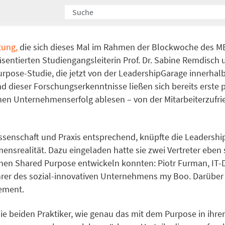
tung,
die sich dieses Mal im Rahmen der Blockwoche des
äsentierten Studiengangsleiterin Prof. Dr. Sabine Remdisch
rpose-Studie, die jetzt von der LeadershipGarage innerhal
 dieser Forschungserkenntnisse ließen sich bereits erst
en Unternehmenserfolg ablesen – von der Mitarbeiterzufrie
issenschaft und Praxis entsprechend, knüpfte die Leadersh
ensrealität. Dazu eingeladen hatte sie zwei Vertreter eben
chen Shared Purpose entwickeln konnten: Piotr Furman, IT-D
rer des sozial-innovativen Unternehmens my Boo. Darüber 
ement.
ie beiden Praktiker, wie genau das mit dem Purpose in ihren