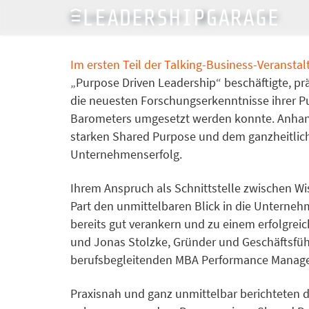
LeadershipGarage Team
10. Februar 2021
Im ersten Teil der Talking-Business-Veranstal
„Purpose Driven Leadership“ beschäftigte, pr
die neuesten Forschungserkenntnisse ihrer Pu
Barometers umgesetzt werden konnte. Anhand
starken Shared Purpose und dem ganzheitlich
Unternehmenserfolg.
Ihrem Anspruch als Schnittstelle zwischen W
Part den unmittelbaren Blick in die Unternehm
bereits gut verankern und zu einem erfolgrei
und Jonas Stolzke, Gründer und Geschäftsfüh
berufsbegleitenden MBA Performance Manag
Praxisnah und ganz unmittelbar berichteten d