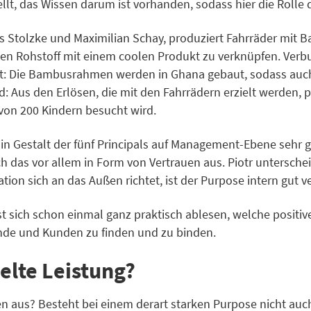
lt, das Wissen darum ist vorhanden, sodass hier die Rolle 
 Stolzke und Maximilian Schay, produziert Fahrräder mit
n Rohstoff mit einem coolen Produkt zu verknüpfen. Verbun
: Die Bambusrahmen werden in Ghana gebaut, sodass auch 
d: Aus den Erlösen, die mit den Fahrrädern erzielt werden, 
 von 200 Kindern besucht wird.
in Gestalt der fünf Principals auf Management-Ebene sehr g
t sich das vor allem in Form von Vertrauen aus. Piotr unter
tion sich an das Außen richtet, ist der Purpose intern gut v
t sich schon einmal ganz praktisch ablesen, welche positiv
nde und Kunden zu finden und zu binden.
elte Leistung?
n aus? Besteht bei einem derart starken Purpose nicht auch