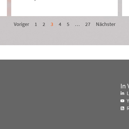
Voriger
1
2
3
4
5
…
27
Nächster
In