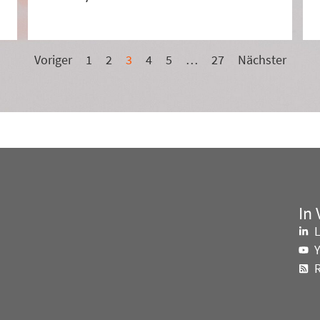
Voriger
1
2
3
4
5
…
27
Nächster
In