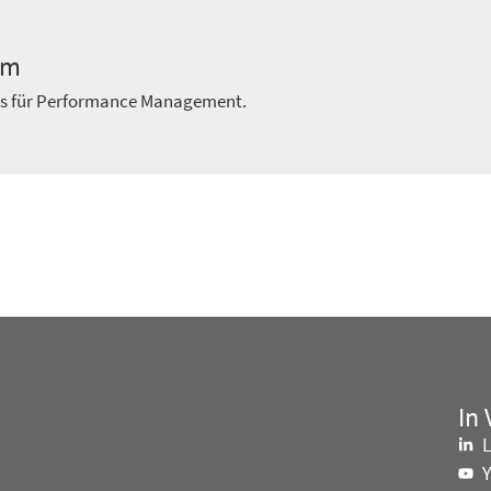
am
ts für Performance Management.
In