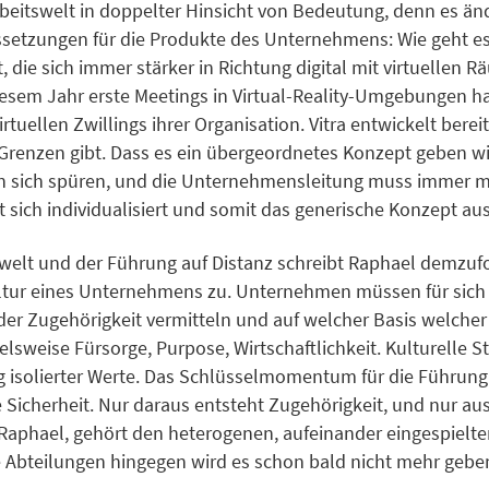
rbeitswelt in doppelter Hinsicht von Bedeutung, denn es änd
setzungen für die Produkte des Unternehmens: Wie geht es 
t, die sich immer stärker in Richtung digital mit virtuelle
diesem Jahr erste Meetings in Virtual-Reality-Umgebungen h
uellen Zwillings ihrer Organisation. Vitra entwickelt berei
e Grenzen gibt. Dass es ein übergeordnetes Konzept geben wir
n sich spüren, und die Unternehmensleitung muss immer m
ich individualisiert und somit das generische Konzept au
swelt und der Führung auf Distanz schreibt Raphael demz
tur eines Unternehmens zu. Unternehmen müssen für sich b
er Zugehörigkeit vermitteln und auf welcher Basis welcher k
elsweise Fürsorge, Purpose, Wirtschaftlichkeit. Kulturelle S
g isolierter Werte. Das Schlüsselmomentum für die Führung 
e Sicherheit. Nur daraus entsteht Zugehörigkeit, und nur aus
 Raphael, gehört den heterogenen, aufeinander eingespielte
e Abteilungen hingegen wird es schon bald nicht mehr gebe