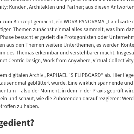
nity: Kunden, Architekten und Partner; aus diesen Antworte
sich zum Konzept gemacht, ein WORK PANORAMA „Landkarte 
ichtigen Themen zunächst einmal alles sammelt, was ihm dazu
n Phase besucht er gezielt die Protagonisten oder Unterneh
hen aus den Themen weitere Unterthemen, es werden Kontex
m des Themas erkennbar und verstehbarer macht. Insgesam
et Centric Design, Work from Anywhere, Virtual Collectivit
em digitalen Archiv „RAPHAEL´S FLIPBOARD“ ab. Hier liegen 
gtausendmal geblättert wurde. Eine wirklich spannende und 
tum – also der Moment, in dem in der Praxis geprüft wird, 
 ein und schaut, wie die Zuhörenden darauf reagieren: We
etroffen zu haben.
gedient?