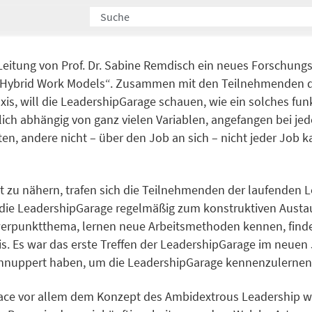
Leitung von Prof. Dr. Sabine Remdisch ein neues Forschungs
ybrid Work Models“. Zusammen mit den Teilnehmenden de
xis, will die LeadershipGarage schauen, wie ein solches f
lich abhängig von ganz vielen Variablen, angefangen bei jed
n, andere nicht – über den Job an sich – nicht jeder Job 
 zu nähern, trafen sich die Teilnehmenden der laufenden L
 die LeadershipGarage regelmäßig zum konstruktiven Aust
werpunktthema, lernen neue Arbeitsmethoden kennen, find
is. Es war das erste Treffen der LeadershipGarage im neuen
schnuppert haben, um die LeadershipGarage kennenzulernen
pace vor allem dem Konzept des Ambidextrous Leadership w