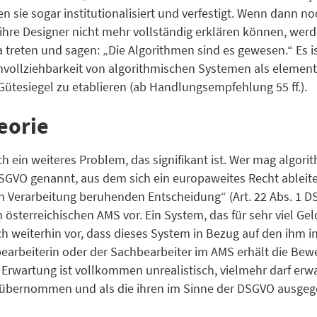
den sie sogar institutionalisiert und verfestigt. Wenn dan
ihre Designer nicht mehr vollständig erklären können, wer
treten und sagen: „Die Algorithmen sind es gewesen.“ Es is
llziehbarkeit von algorithmischen Systemen als elementar
 Gütesiegel zu etablieren (ab Handlungsempfehlung 55 ff.).
eorie
ich ein weiteres Problem, das signifikant ist. Wer mag alg
 DSGVO genannt, aus dem sich ein europaweites Recht ableit
en Verarbeitung beruhenden Entscheidung“ (Art. 22 Abs. 1 D
m österreichischen AMS vor. Ein System, das für sehr viel G
ich weiterhin vor, dass dieses System in Bezug auf den ihm
bearbeiterin oder der Sachbearbeiter im AMS erhält die Be
 Erwartung ist vollkommen unrealistisch, vielmehr darf erw
übernommen und als die ihren im Sinne der DSGVO ausge