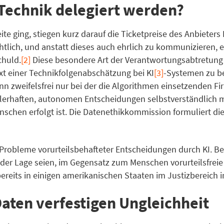
Technik delegiert werden?
leite ging, stiegen kurz darauf die Ticketpreise des Anbiete
tlich, und anstatt dieses auch ehrlich zu kommunizieren, en
chuld.
[2]
Diese besondere Art der Verantwortungsabtretung 
ext einer Technikfolgenabschätzung bei KI
[3]
-Systemen zu be
 zweifelsfrei nur bei der die Algorithmen einsetzenden Fir
hlerhaften, autonomen Entscheidungen selbstverständlich m
schen erfolgt ist. Die Datenethikkommission formuliert die
ie Probleme vorurteilsbehafteter Entscheidungen durch KI. 
 der Lage seien, im Gegensatz zum Menschen vorurteilsfreie
ereits in einigen amerikanischen Staaten im Justizbereich 
Daten verfestigen Ungleichheit