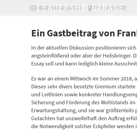
LeadershipGarage Team
4. Dezember 2019
Ein Gastbeitrag von Fran
In der aktuellen Diskussion positionieren si
angsteinflößend oder aber der Heilsbringer. 
Essay soll und kann lediglich kleine Ausschni
Es war an einem Mittwoch im Sommer 2018, al
Dieses sehr divers besetzte Gremium startete 
und Leitlinien sowie konkreter Handlungsem
Sicherung und Förderung des Wohlstands im I
Erwartungshaltung, und sie war größtenteils p
Gutachten hat unzweifelhaft den Auftrag erfül
die Notwendigkeit solcher Eckpfeiler werden i