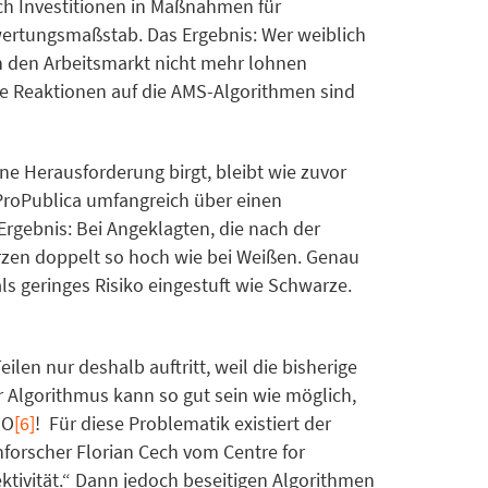
ich Investitionen in Maßnahmen für
ertungsmaßstab. Das Ergebnis: Wer weiblich
in den Arbeitsmarkt nicht mehr lohnen
ie Reaktionen auf die AMS-Algorithmen sind
ne Herausforderung birgt, bleibt wie zuvor
 ProPublica umfangreich über einen
 Ergebnis: Bei Angeklagten, die nach der
arzen doppelt so hoch wie bei Weißen. Genau
ls geringes Risiko eingestuft wie Schwarze.
len nur deshalb auftritt, weil die bisherige
 Algorithmus kann so gut sein wie möglich,
SO
[6]
! Für diese Problematik existiert der
orscher Florian Cech vom Centre for
ktivität.“ Dann jedoch beseitigen Algorithmen