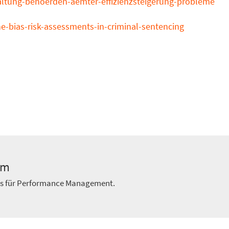
waltung-behoerden-aemter-effizienzsteigerung-probleme
e-bias-risk-assessments-in-criminal-sentencing
am
ts für Performance Management.