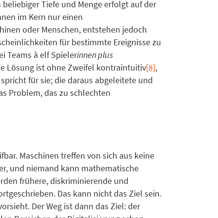
beliebiger Tiefe und Menge erfolgt auf der
hnen im Kern nur einen
schinen oder Menschen, entstehen jedoch
scheinlichkeiten für bestimmte Ereignisse zu
ei Teams à elf Spieler
innen plus
 Lösung ist ohne Zweifel kontraintuitiv
[8]
,
pricht für sie; die daraus abgeleitete und
as Problem, das zu schlechten
fbar. Maschinen treffen von sich aus keine
hler, und niemand kann mathematische
erden frühere, diskriminierende und
eschrieben. Das kann nicht das Ziel sein.
orsieht. Der Weg ist dann das Ziel: der