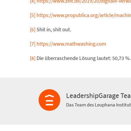
[4]
https://www.zeit.de/2019/20/digitale-ver
[5]
https://www.propublica.org/article/machin
[6]
Shit in, shit out.
[7]
https://www.mathwashing.com
[8]
Die überraschende Lösung lautet: 50,73 %.
LeadershipGarage Te
Das Team des Leuphana Institu