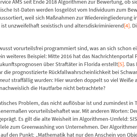
service AMS seit Ende 2018 Algorithmen zur Bewertung, ob s
tische Ist-Daten werden losgelöst vom Individuum zum Bew
 aussortiert, weil sich Maßnahmen zur Wiedereingliederung 
st unzweifelhaft sexistisch und altersdiskriminierend
[4]
. D
sst vorurteilsfrei programmiert sind, was an sich schon ei
ein weiteres Beispiel: Mitte 2016 hat das Nachrichtenportal
unftsprognosen über Straftäter in Florida erstellt
[5]
. Das
ar die prognostizierte Rückfallwahrscheinlichkeit bei Schw
rneut
straffällig wurden: Hier wurden doppelt so viel Weiße a
achweislich die Hautfarbe nicht betrachtete?
sches Problem, das nicht auflösbar ist und zumindest in Tei
nermaßen vorurteilsbehaftet war. Mit anderen Worten: Der
geprägt. Es gilt die alte Weisheit im Algorithmen-Umfeld: SI
llele zum Greenwashing von Unternehmen. Der Algorithmenf
s auf den Punkt: „Mathematik hat nur den Anschein von Obje