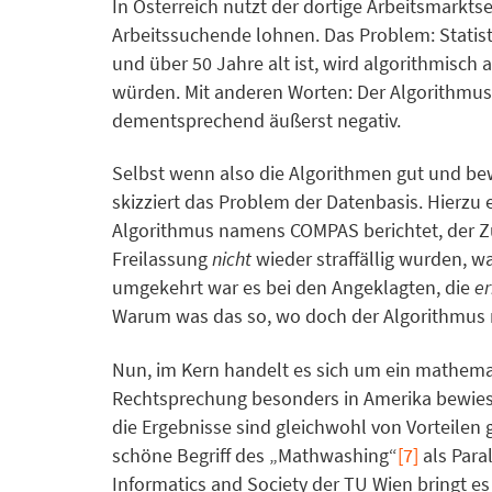
In Österreich nutzt der dortige Arbeitsmarkt
Arbeitssuchende lohnen. Das Problem: Statis
und über 50 Jahre alt ist, wird algorithmisch
würden. Mit anderen Worten: Der Algorithmus i
dementsprechend äußerst negativ.
Selbst wenn also die Algorithmen gut und bewu
skizziert das Problem der Datenbasis. Hierzu 
Algorithmus namens COMPAS berichtet, der Zuk
Freilassung
nicht
wieder straffällig wurden, w
umgekehrt war es bei den Angeklagten, die
e
Warum was das so, wo doch der Algorithmus n
Nun, im Kern handelt es sich um ein mathemati
Rechtsprechung besonders in Amerika bewiese
die Ergebnisse sind gleichwohl von Vorteilen 
schöne Begriff des „Mathwashing“
[7]
als Para
Informatics and Society der TU Wien bringt e