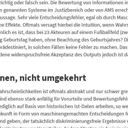
htig oder falsch sein. Die Bewertung von Informationen in 
en genannten Systeme im Justizbereich oder von AMS errec
Aussage. Sehr viele Entscheidungsfehler, egal ob durch Ma
e Effekte. Oftmals versagt hierbei die Intuition, wenn Wahr
lich es ist, dass bei 23 Akteuren auf einem Fußballfeld (zw
g Geburtstag haben, ohne Beachtung des Geburtsjahres? Die
ädestiniert, in solchen Fällen keine Fehler zu machen. Das s
dene widerspruchsfreie Akzeptanz des Outputs jedoch ist d
nen, nicht umgekehrt
rscheinlichkeiten ist oftmals abstrakt und nur schwer grei
ind ebenso stark anfällig für Vorurteile und Bewertungsfe
iglich auf Basis von historischen Ist-Daten arbeiten, so w
unft in Form von maschinengemachten Entscheidungen fortg
d geben, der tatsächlich diskriminierungsfreie Ergebnisse v