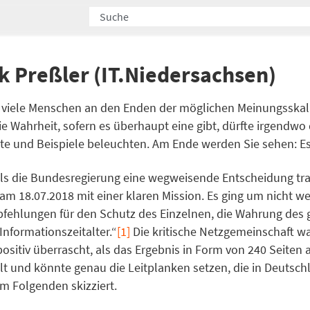
k Preßler (IT.Niedersachsen)
ch viele Menschen an den Enden der möglichen Meinungsskal
Die Wahrheit, sofern es überhaupt eine gibt, dürfte irgendw
tte und Beispiele beleuchten. Am Ende werden Sie sehen: Es i
s die Bundesregierung eine wegweisende Entscheidung traf
am 18.07.2018 mit einer klaren Mission. Es ging um nicht w
pfehlungen für den Schutz des Einzelnen, die Wahrung des
nformationszeitalter.“
[1]
Die kritische Netzgemeinschaft wa
ositiv überrascht, als das Ergebnis in Form von 240 Seiten 
lt und könnte genau die Leitplanken setzen, die in Deutschl
m Folgenden skizziert.