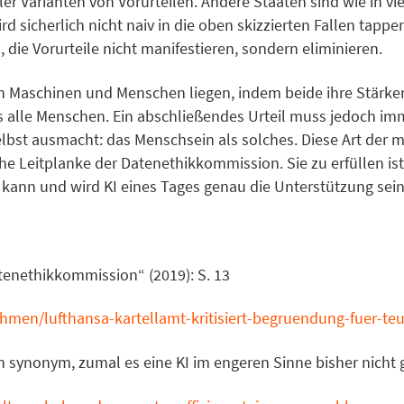
 Varianten von Vorurteilen. Andere Staaten sind wie in vie
 wird sicherlich nicht naiv in die oben skizzierten Fallen ta
die Vorurteile nicht manifestieren, sondern eliminieren.
on Maschinen und Menschen liegen, indem beide ihre Stärk
ls alle Menschen. Ein abschließendes Urteil muss jedoch i
lbst ausmacht: das Menschsein als solches. Diese Art der 
e Leitplanke der Datenethikkommission. Sie zu erfüllen ist 
kann und wird KI eines Tages genau die Unterstützung sein,
enethikkommission“ (2019): S. 13
hmen/lufthansa-kartellamt-kritisiert-begruendung-fuer-teu
n synonym, zumal es eine KI im engeren Sinne bisher nicht g