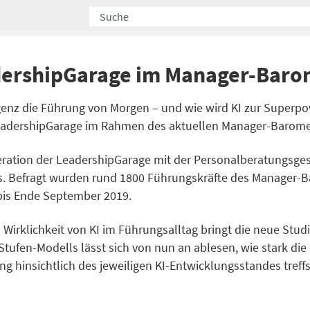
adershipGarage im Manager-Baro
igenz die Führung von Morgen – und wie wird KI zur Superp
e LeadershipGarage im Rahmen des aktuellen Manager-Barom
ooperation der LeadershipGarage mit der Personalberatungsges
rs. Befragt wurden rund 1800 Führungskräfte des Manager-B
 bis Ende September 2019.
irklichkeit von KI im Führungsalltag bringt die neue Stud
ufen-Modells lässt sich von nun an ablesen, wie stark die 
nung hinsichtlich des jeweiligen KI-Entwicklungsstandes tr