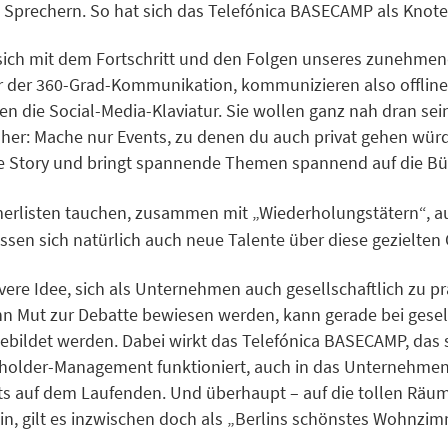
 Sprechern. So hat sich das Telefónica BASECAMP als Knoten
e sich mit dem Fortschritt und den Folgen unseres zunehmen
 der 360-Grad-Kommunikation, kommunizieren also offline u
en die Social-Media-Klaviatur. Sie wollen ganz nah dran s
daher: Mache nur Events, zu denen du auch privat gehen wür
gene Story und bringt spannende Themen spannend auf die B
nehmerlisten tauchen, zusammen mit „Wiederholungstätern“,
sen sich natürlich auch neue Talente über diese gezielten
vere Idee, sich als Unternehmen auch gesellschaftlich zu pr
nn Mut zur Debatte bewiesen werden, kann gerade bei gese
ebildet werden. Dabei wirkt das Telefónica BASECAMP, das
eholder-Management funktioniert, auch in das Unternehmen 
nts auf dem Laufenden. Und überhaupt – auf die tollen Räu
ein, gilt es inzwischen doch als „Berlins schönstes Wohnzim