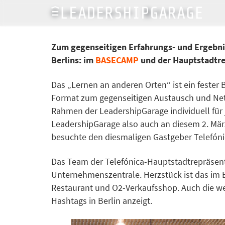
LeadershipGarage Team
28. März 2018
Zum gegenseitigen Erfahrungs- und Ergebnis
Berlins: im
BASECAMP
und der Hauptstadtre
Das „Lernen an anderen Orten“ ist ein fester
Format zum gegenseitigen Austausch und Netz
Rahmen der LeadershipGarage individuell für 
LeadershipGarage also auch an diesem 2. Mär
besuchte den diesmaligen Gastgeber Telefóni
Das Team der Telefónica-Hauptstadtrepräsenta
Unternehmenszentrale. Herzstück ist das im 
Restaurant und O2-Verkaufsshop. Auch die wel
Hashtags in Berlin anzeigt.