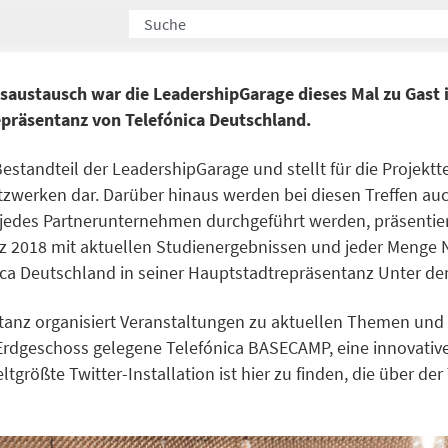
austausch war die LeadershipGarage dieses Mal zu Gast 
präsentanz von Telefónica Deutschland.
 Bestandteil der LeadershipGarage und stellt für die Proj
werken dar. Darüber hinaus werden bei diesen Treffen auch
jedes Partnerunternehmen durchgeführt werden, präsentiert
z 2018 mit aktuellen Studienergebnissen und jeder Menge 
ca Deutschland in seiner Hauptstadtrepräsentanz Unter de
nz organisiert Veranstaltungen zu aktuellen Themen und un
Erdgeschoss gelegene Telefónica BASECAMP, eine innovativ
tgrößte Twitter-Installation ist hier zu finden, die über d