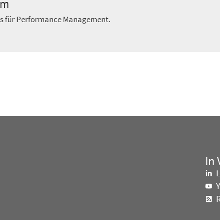
am
ts für Performance Management.
In