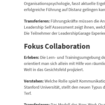
Organisationspsychologie, fasst aktuelle Erg
erfolgreiche Führung auf Distanz gelingen kan
Transferieren:
Führungskräfte müssen die Anfo
Leadership Self Assessment zeigt ihnen, wel
Die Teilnehmer der LeadershipGarage Experie
Fokus Collaboration
Erleben:
Die Lern- und Trainingsumgebung des 
orientiert man sich allein mit Hilfe von räu
Welt in das Gesichtsfeld projiziert.
Verstehen:
Welche Rolle spielt Kommunikation
Stanford Universität, stellt den neuen Typus
Terf.
Transferieren:
Das Modell des New-Work-Qua