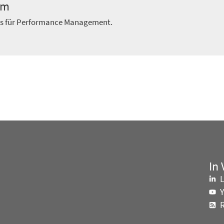
am
ts für Performance Management.
In