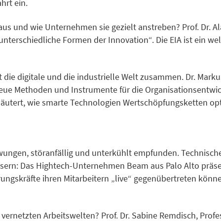
hrt ein.
us und wie Unternehmen sie gezielt anstreben? Prof. Dr. Al
 unterschiedliche Formen der Innovation“. Die EIA ist ein we
 die digitale und die industrielle Welt zusammen. Dr. Mark
neue Methoden und Instrumente für die Organisationsentwick
erläutert, wie smarte Technologien Wertschöpfungsketten op
zwungen, störanfällig und unterkühlt empfunden. Technisc
rn: Das Hightech-Unternehmen Beam aus Palo Alto präsen
ungskräfte ihren Mitarbeitern „live“ gegenübertreten könn
l vernetzten Arbeitswelten? Prof. Dr. Sabine Remdisch, Profe