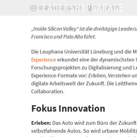
LeadershipGarage Team
7. Januar 2016
„Inside Silicon Valley“ ist die dreitägige Lead
Francisco und Palo Alto führt.
Die Leuphana Universität Lüneburg und die Me
Experience
erkundet eine der dynamischsten 
Forschungsprojekten zu Digitalisierung und L
Experience-Formate vor:
Erleben,
Verstehen
u
digitale Arbeitswelt der Zukunft. Die Leitthe
Collaboration.
Fokus Innovation
Erleben:
Das Auto wird zum Büro der Zukunft. 
selbstfahrende Autos. So wird urbane Mobilitä