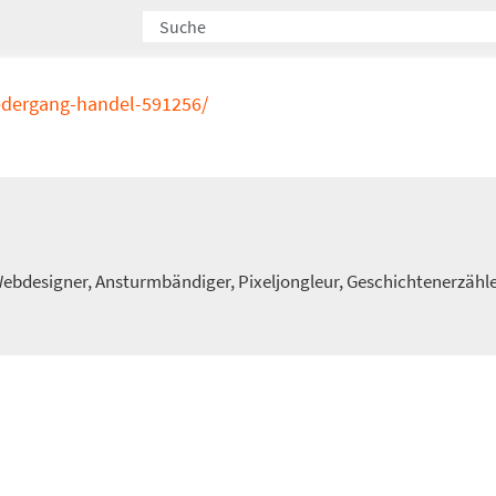
iedergang-handel-591256/
 Webdesigner, Ansturmbändiger, Pixeljongleur, Geschichtenerzähl